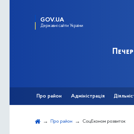
GOV.UA
Державні сайти України
Пече
Про район
Адміністрація
Діяльніс
Про район
СоцЕконом розвиток