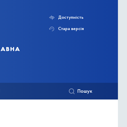
Доступність
Стара версія
жавна
1
Пошук