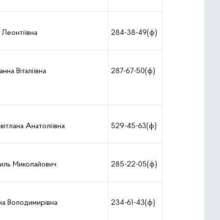
 Леонтіївна
284-38-49(ф)
нна Віталіївна
287-67-50(ф)
ітлана Анатоліївна
529-45-63(ф)
иль Миколайович
285-22-05(ф)
на Володимирівна
234-61-43(ф)