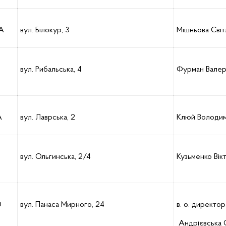
А
вул. Білокур, 3
Мішньова Світ
вул. Рибальська, 4
Фурман Валері
А
вул. Лаврська, 2
Клюй Володим
вул. Ольгинська, 2/4
Кузьменко Вікт
О
вул. Панаса Мирного, 24
в. о. директор
Андрієвська 