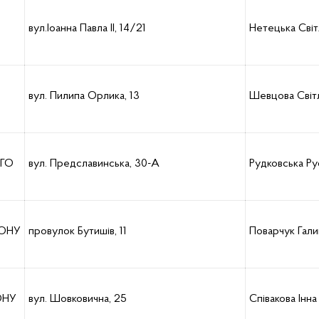
вул.Іоанна Павла II, 14/21
Нетецька Світ
вул. Пилипа Орлика, 13
Шевцова Світ
ОГО
вул. Предславинська, 30-А
Рудковська Ру
ЙОНУ
провулок Бутишів, 11
Поварчук Гали
ОНУ
вул. Шовковична, 25
Співакова Інна