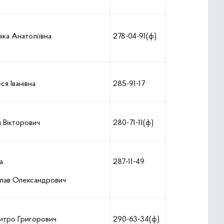
іка Анатоліївна
278-04-91(ф)
я Іванівна
285-91-17
 Вікторович
280-71-11(ф)
ра
287-11-49
лав Олександрович
итро Григорович
290-63-34(ф)