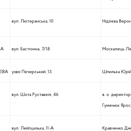
вул. Лютеранська, 10
Нідзієва Верон
ВА
вул. Бастіонна, 7/18
Москалець Лес
ИЄВА
узвіз Печерський, 13
Шпилька Юрій
вул. Шота Руставелі, 46
в. о. директо
Гуменюк Ярос
вул. Лейпцизька, 11-А
Кравченко Дм