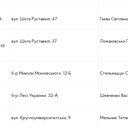
А
вул. Шота Руставелі, 47
Гаєва Світлана
вул. Шота Руставелі, 37
Ломаковська Га
НУ
б-р Миколи Міхновського, 12-Б
Стельмащук Св
б-р Лесі Українки, 32-А
Шевченко Вас
вул. Круглоуніверситетська, 9
Мельник Тетя