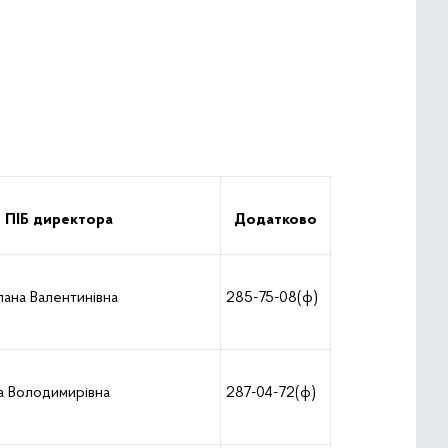
ПІБ директора
Додатково
ана Валентинівна
285-75-08(ф)
а Володимирівна
287-04-72(ф)