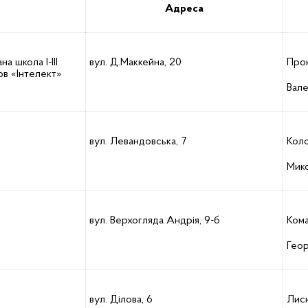
Адреса
а школа І-ІІІ
вул. Д.Маккейна, 20
Про
ов «Інтелект»
Вале
вул. Левандовська, 7
Коло
Мико
вул. Верхогляда Андрія, 9-б
Кома
Геор
вул. Ділова, 6
Лис