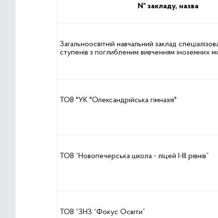
№ закладу, назва
Загальноосвітній навчальний заклад спеціалізован
ступенів з поглибленим вивченням іноземних м
ТОВ "УК "Олександрійська гімназія"
ТОВ “Новопечерська школа - ліцей І-ІІІ рівнів”
ТОВ “ЗНЗ “Фокус Освіти”