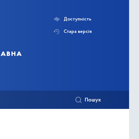
Доступність
Стара версія
жавна
1
Пошук