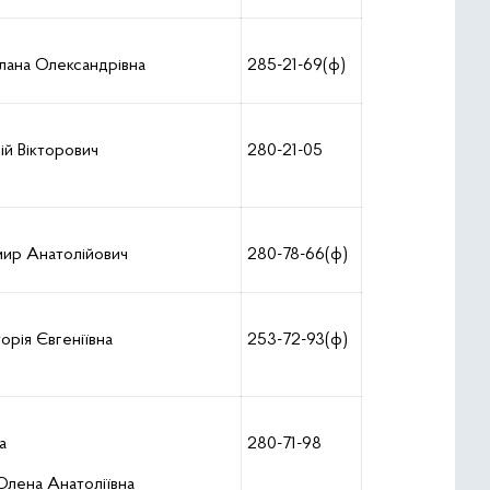
лана Олександрівна
285-21-69(ф)
й Вікторович
280-21-05
ир Анатолійович
280-78-66(ф)
орія Євгеніївна
253-72-93(ф)
а
280-71-98
Олена Анатоліївна