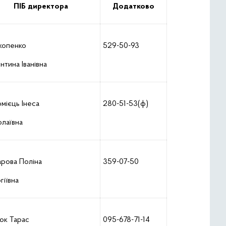
ПІБ директора
Додатково
копенко
529-50-93
нтина Іванівна
мієць Інеса
280-51-53(ф)
лаївна
рова Поліна
359-07-50
гіївна
юк Тарас
095-678-71-14