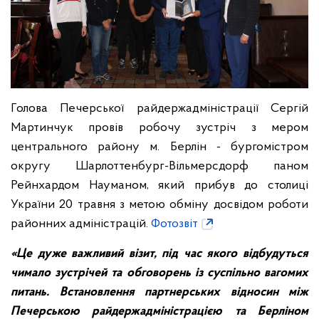
Голова Печерської райдержадміністрації Сергій
Мартинчук провів робочу зустріч з мером
центрального району м. Берлін - бургомістром
округу Шарлоттенбург-Вільмерсдорф паном
Рейнхардом Науманом, який прибув до столиці
України 20 травня з метою обміну досвідом роботи
районних адміністрацій.
Фотозвіт
«Це дуже важливий візит, під час якого відбудуться
чимало зустрічей та обговорень із суспільно вагомих
питань.
В
становлення партнерських відносин між
Печерською райдержадміністрацією та Берліном