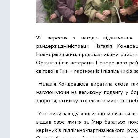
22 вересня з нагоди відзначення Д
райдержадміністрації Наталія Кондр
Невмержицьким, представниками районно
Організацією ветеранів Печерського рай
світової війни – партизанів і підпільників, з
Наталія Кондрашова виразила слова гли
наголошуючи на великому подвигу у боро
здоров’я, затишку в оселях та мирного неб
Учасники заходу хвилиною мовчання вшану
віддав своє життя за Мир багатьох поко
керівників підпільно-партизанського рух