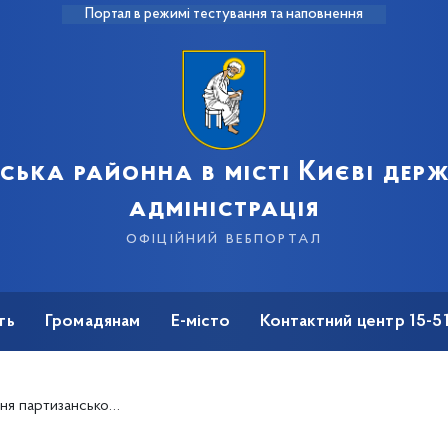
Портал в режимі тестування та наповнення
рська районна в місті Києві дер
адміністрація
офіційний вебпортал
ть
Громадянам
Е-місто
Контактний центр 15-5
артизанської слави