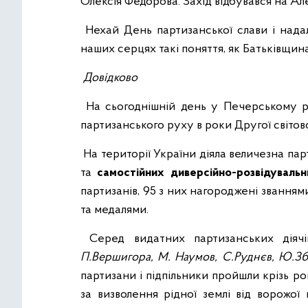
Олексія Федорова. Захід відбувався на Ал
Нехай День партизанської слави і надалі
наших серцях такі поняття, як Батьківщина,
Довідково
На сьогоднішній день у Печерському ра
партизанського руху в роки Другої світово
На території України діяла величезна па
та
самостійних диверсійно-розвідуваль
партизанів, 95 з них нагороджені званням
та медалями.
Серед видатних партизанських діяч
П.Вершигора,
М. Наумов,
С.Руднєв,
Ю.Зб
партизани і підпільники пройшли крізь 
за визволення рідної землі від ворожої