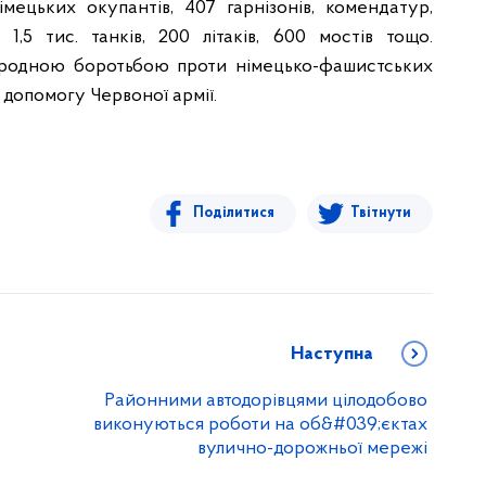
мецьких окупантів, 407 гарнізонів, комендатур,
 1,5 тис. танків, 200 літаків, 600 мостів тощо.
ародною боротьбою проти німецько-фашистських
 допомогу Червоної армії.
Поділитися
Твітнути
Наступна
Районними автодорівцями цілодобово
виконуються роботи на об&#039;єктах
вулично-дорожньої мережі