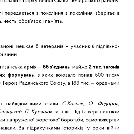
еї Слави в Парку Вічної Слави Печерського району.
 передається з покоління в покоління, зберігає в
 честь, обов'язок і пам'ять.
йоні мешкає 8 ветеранів – учасників підпільно-
ї війни.
ртизанська армія —
55 з'єднань
, майже
2 тис. загонів
них формувань
, в яких воювало понад 500 тисяч
и Героїв Радянського Союзу, а 183 тис. — орденами
ів найвідомішими стали
С.Ковпак,
О. Федоров,
анацький,
П. Куманюк
та інші. Під їх керівництвом
роки напруженої жорстокої боротьби, самопожертви
 навали. За підрахунками істориків, у роки війни