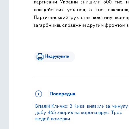
партизани України знищили 500 тис. ні
поліцейських установ, 5 тис. ешелонів,
Партизанський рух став воістину всен
загарбників, справжнім другим фронтом в
Надрукувати
Попередня
Віталій Кличко: В Києві виявили за минулу
добу 465 хворих на коронавірус. Троє
людей померли