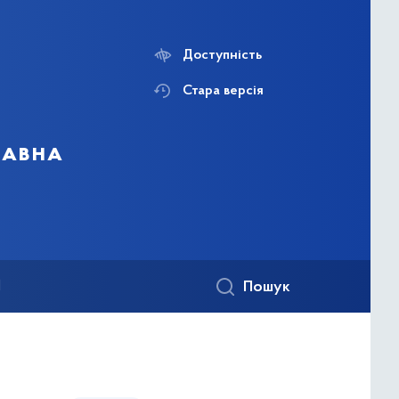
Доступність
Стара версія
жавна
1
Пошук