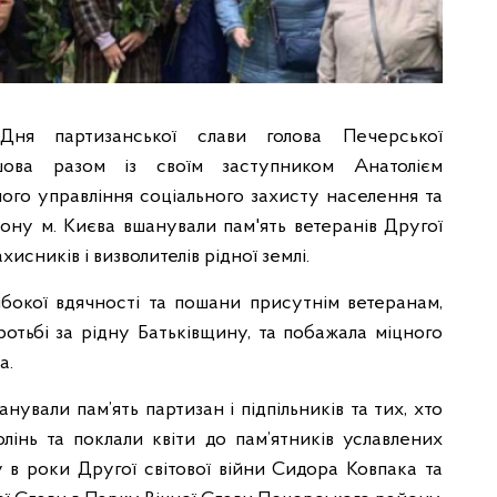
ня партизанської слави голова Печерської
ашова разом із своїм заступником Анатолієм
го управління соціального захисту населення та
ону м. Києва вшанували пам'ять ветеранів Другої
ахисників і визволителів рідної землі.
бокої вдячності та пошани присутнім ветеранам,
тьбі за рідну Батьківщину, та побажала міцного
а.
вали пам’ять партизан і підпільників та тих, хто
лінь та поклали квіти до пам’ятників уславлених
у в роки Другої світової війни Сидора Ковпака та