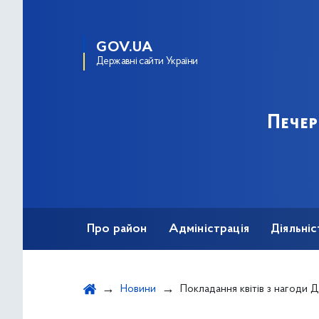
GOV.UA
Державні сайти України
Пече
Про район
Адміністрація
Діяльніс
Новини
Покладання квітів з нагоди Дня п