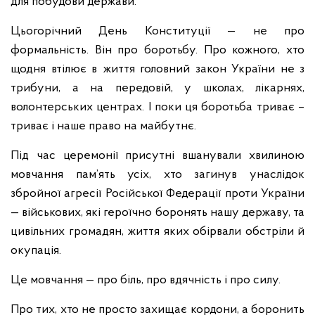
для побудови держави.
Цьогорічний День Конституції — не про
формальність. Він про боротьбу. Про кожного, хто
щодня втілює в життя головний закон України не з
трибуни, а на передовій, у школах, лікарнях,
волонтерських центрах. І поки ця боротьба триває –
триває і наше право на майбутнє.
Під час церемонії присутні вшанували хвилиною
мовчання пам’ять усіх, хто загинув унаслідок
збройної агресії Російської Федерації проти України
— військових, які героїчно боронять нашу державу, та
цивільних громадян, життя яких обірвали обстріли й
окупація.
Це мовчання — про біль, про вдячність і про силу.
Про тих, хто не просто захищає кордони, а боронить