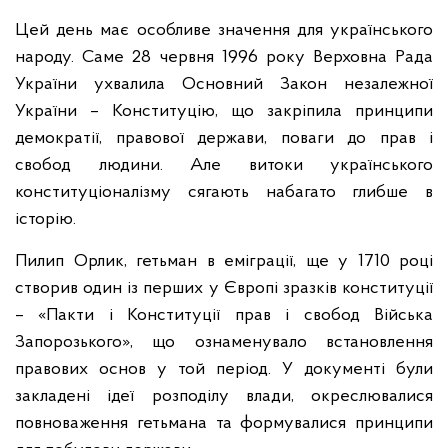
Цей день має особливе значення для українського
народу. Саме 28 червня 1996 року Верховна Рада
України ухвалила Основний Закон незалежної
України – Конституцію, що закріпила принципи
демократії, правової держави, поваги до прав і
свобод людини. Але витоки українського
конституціоналізму сягають набагато глибше в
історію.
Пилип Орлик, гетьман в еміграції, ще у 1710 році
створив один із перших у Європі зразків конституції
– «Пакти і Конституції прав і свобод Війська
Запорозького», що ознаменувало встановлення
правових основ у той період. У документі були
закладені ідеї розподілу влади, окреслювалися
повноваження гетьмана та формувалися принципи