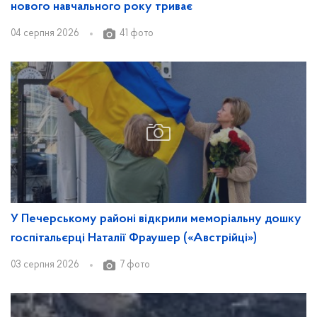
нового навчального року триває
04 серпня 2026
41 фото
У Печерському районі відкрили меморіальну дошку
госпітальєрці Наталії Фраушер («Австрійці»)
03 серпня 2026
7 фото