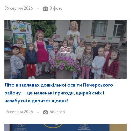
06 серпня 2026
8 фото
Літо в закладах дошкільної освіти Печерського
району — це маленькі пригоди, щирий сміх і
незабутні відкриття щодня!
05 серпня 2026
65 фото