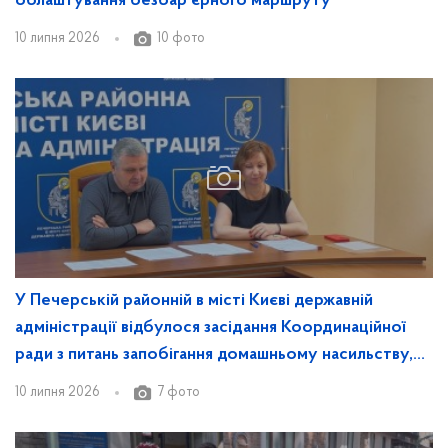
облаштування безбар’єрного маршруту
10 липня 2026
10 фото
У Печерській районній в місті Києві державній
адміністрації відбулося засідання Координаційної
ради з питань запобігання домашньому насильству,
протидії торгівлі людьми та забезпечення гендерної
10 липня 2026
7 фото
рівності