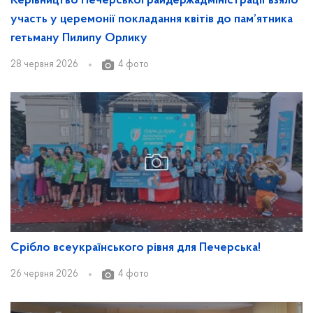
Керівництво Печерської райдержадміністрації взяло
участь у церемонії покладання квітів до пам’ятника
гетьману Пилипу Орлику
28 червня 2026
4 фото
Срібло всеукраїнського рівня для Печерська!
26 червня 2026
4 фото