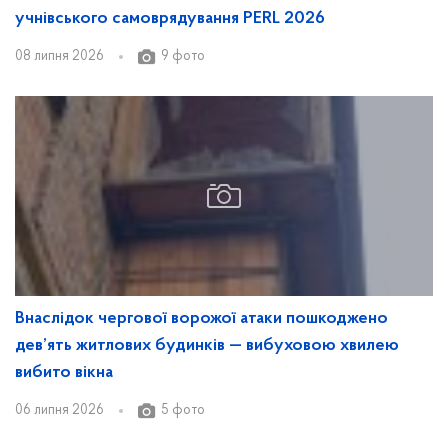
учнівського самоврядування PERL 2026
08 липня 2026
9 фото
Внаслідок чергової ворожої атаки пошкоджено
дев’ять житлових будинків — вибуховою хвилею
вибито вікна
06 липня 2026
5 фото