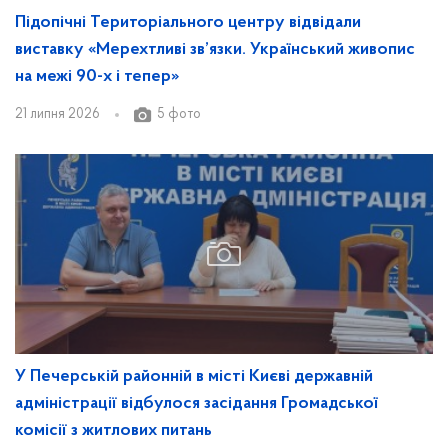
Підопічні Територіального центру відвідали
виставку «Мерехтливі зв’язки. Український живопис
на межі 90-х і тепер»
21 липня 2026
5 фото
У Печерській районній в місті Києві державній
адміністрації відбулося засідання Громадської
комісії з житлових питань