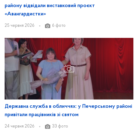
району відвідали виставковий проєкт
«Авангардистки»
25 червня 2026
6 фото
Державна служба в обличчях: у Печерському районі
привітали працівників зі святом
24 червня 2026
33 фото