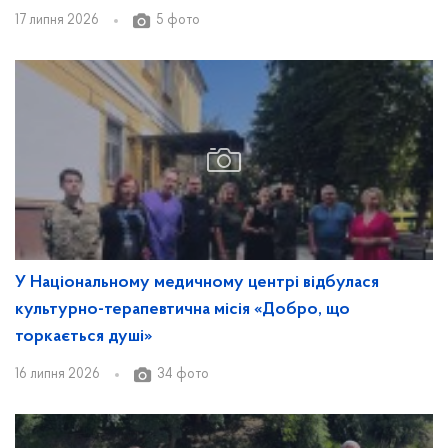
17 липня 2026
5 фото
У Національному медичному центрі відбулася
культурно-терапевтична місія «Добро, що
торкається душі»
16 липня 2026
34 фото